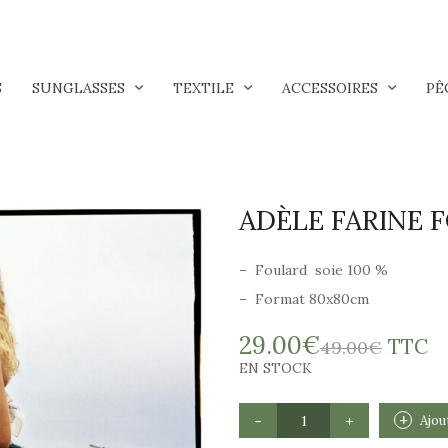
S
SUNGLASSES
TEXTILE
ACCESSOIRES
PÊ
ADÈLE FARINE 
– Foulard soie 100 %
– Format 80x80cm
Le
Le
29.00
€
TTC
49.00
€
prix
prix
EN STOCK
initia
actue
était 
est :
QUANTITÉ
Ajou
DE
49.0
29.0
ADÈLE